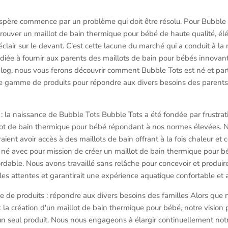
ospère commence par un problème qui doit être résolu. Pour Bubble
e trouver un maillot de bain thermique pour bébé de haute qualité, él
clair sur le devant. C'est cette lacune du marché qui a conduit à l
iée à fournir aux parents des maillots de bain pour bébés innovant
blog, nous vous ferons découvrir comment Bubble Tots est né et par
e gamme de produits pour répondre aux divers besoins des parents 
 : la naissance de Bubble Tots Bubble Tots a été fondée par frustra
lot de bain thermique pour bébé répondant à nos normes élevées.
aient avoir accès à des maillots de bain offrant à la fois chaleur et 
 né avec pour mission de créer un maillot de bain thermique pour béb
ordable. Nous avons travaillé sans relâche pour concevoir et produir
 les attentes et garantirait une expérience aquatique confortable et
e de produits : répondre aux divers besoins des familles Alors que 
a création d'un maillot de bain thermique pour bébé, notre vision 
un seul produit. Nous nous engageons à élargir continuellement n