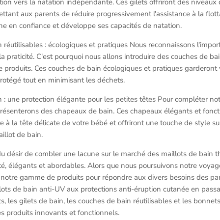
sition vers la natation indépendante. Ces gilets offriront des niveaux d
ettant aux parents de réduire progressivement l'assistance à la flo
ne en confiance et développe ses capacités de natation.
 réutilisables : écologiques et pratiques Nous reconnaissons l'impor
 la praticité. C'est pourquoi nous allons introduire des couches de ba
produits. Ces couches de bain écologiques et pratiques garderont
protégé tout en minimisant les déchets.
 : une protection élégante pour les petites têtes Pour compléter no
présenterons des chapeaux de bain. Ces chapeaux élégants et foncti
re à la tête délicate de votre bébé et offriront une touche de style 
llot de bain.
du désir de combler une lacune sur le marché des maillots de bain 
té, élégants et abordables. Alors que nous poursuivons notre voyag
 notre gamme de produits pour répondre aux divers besoins des par
llots de bain anti-UV aux protections anti-éruption cutanée en passan
s, les gilets de bain, les couches de bain réutilisables et les bonne
es produits innovants et fonctionnels.