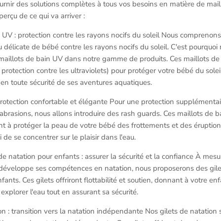
ournir des solutions complètes à tous vos besoins en matière de mail
perçu de ce qui va arriver :
n UV : protection contre les rayons nocifs du soleil Nous comprenons
u délicate de bébé contre les rayons nocifs du soleil. C'est pourquo
s maillots de bain UV dans notre gamme de produits. Ces maillots de 
protection contre les ultraviolets) pour protéger votre bébé du solei
r en toute sécurité de ses aventures aquatiques.
rotection confortable et élégante Pour une protection supplémentai
es abrasions, nous allons introduire des rash guards. Ces maillots de 
nt à protéger la peau de votre bébé des frottements et des éruptions
 de se concentrer sur le plaisir dans l'eau.
 de natation pour enfants : assurer la sécurité et la confiance À mesu
t développe ses compétences en natation, nous proposerons des gilet
fants. Ces gilets offriront flottabilité et soutien, donnant à votre en
explorer l'eau tout en assurant sa sécurité.
on : transition vers la natation indépendante Nos gilets de natation