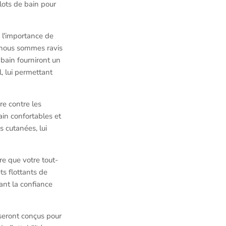
lots de bain pour
 l'importance de
i nous sommes ravis
bain fourniront un
l, lui permettant
re contre les
bain confortables et
 cutanées, lui
re que votre tout-
s flottants de
fant la confiance
 seront conçus pour