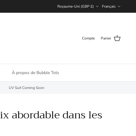
Pays
Langue
Royaume-Uni (GBP £)
Français
Compte
Panier
À propos de Bubble Tots
UV Suit Coming Soon
rix abordable dans les