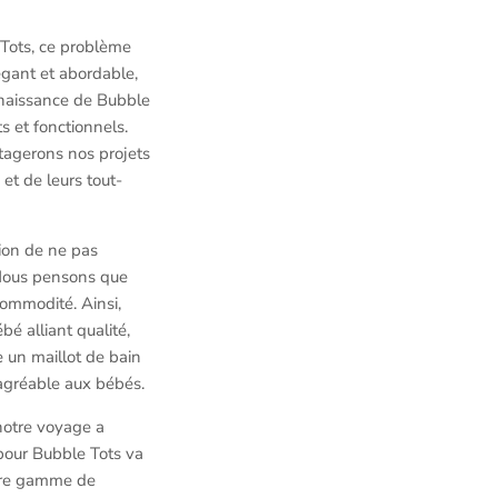
 Tots, ce problème
égant et abordable,
a naissance de Bubble
s et fonctionnels.
tagerons nos projets
et de leurs tout-
tion de ne pas
 Nous pensons que
commodité. Ainsi,
é alliant qualité,
e un maillot de bain
 agréable aux bébés.
notre voyage a
pour Bubble Tots va
otre gamme de