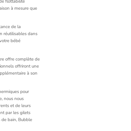
e flottabilité
ttaison à mesure que
tance de la
in réutilisables dans
 votre bébé
tre offre complète de
onnels offriront une
supplémentaire à son
thermiques pour
e, nous nous
ents et de leurs
t par les gilets
ts de bain, Bubble