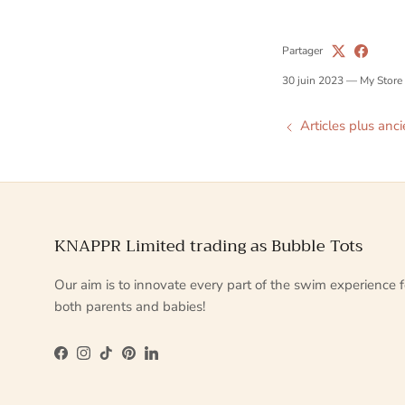
Partager
30 juin 2023
—
My Store
Articles plus anc
KNAPPR Limited trading as Bubble Tots
Our aim is to innovate every part of the swim experience f
both parents and babies!
Facebook
Instagram
TikTok
Pinterest
LinkedIn