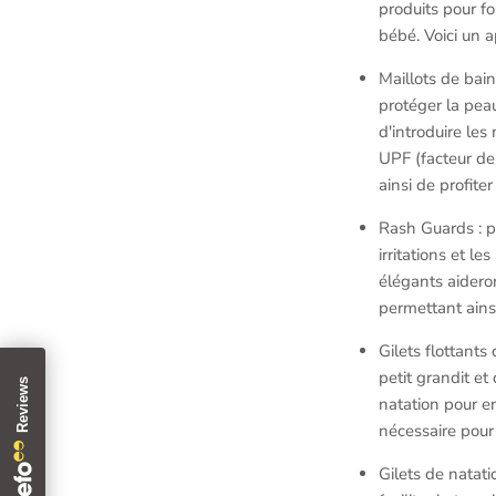
produits pour f
bébé. Voici un a
Maillots de bai
protéger la pea
d'introduire le
UPF (facteur de 
ainsi de profite
Rash Guards : p
irritations et l
élégants aidero
permettant ainsi
Gilets flottants
petit grandit e
natation pour en
nécessaire pour 
Gilets de natati